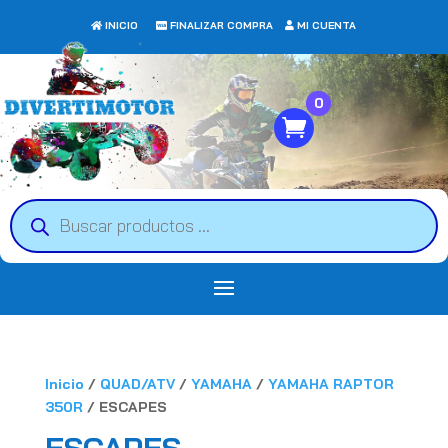
INICIO
FINALIZAR COMPRA
MI CUENTA
0
Búsqueda
de
productos
Inicio
/
QUAD/ATV
/
YAMAHA
/
YAMAHA RAPTOR
350R
/ ESCAPES