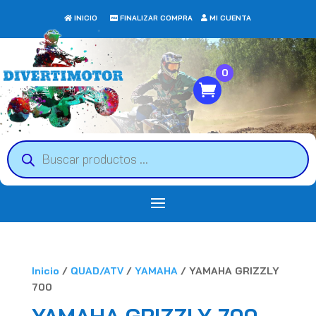
INICIO
FINALIZAR COMPRA
MI CUENTA
0
Búsqueda
de
productos
Inicio
/
QUAD/ATV
/
YAMAHA
/ YAMAHA GRIZZLY
700