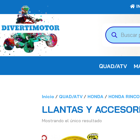
IN
Búsqueda
de
productos
QUAD/ATV
M
Inicio
/
QUAD/ATV
/
HONDA
/
HONDA RINC
LLANTAS Y ACCESOR
Mostrando el único resultado